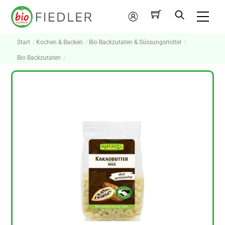
Skip
Me
to
Mein
content
Konto
Start
Kochen & Backen
Bio Backzutaten & Süssungsmittel
Bio Backzutaten