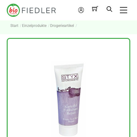
Skip
Me
to
Mein
content
Konto
Start
Einzelprodukte
Drogerieartikel