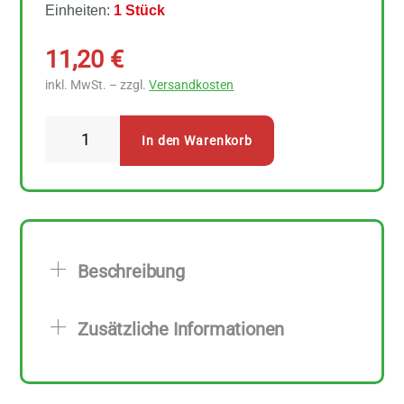
Einheiten:
1 Stück
11,20
€
inkl. MwSt. – zzgl.
Versandkosten
Styx
In den Warenkorb
Naturkosmetik
-
Kartoffel
Fußbalsam
Repair
Beschreibung
70
ml
Zusätzliche Informationen
Menge