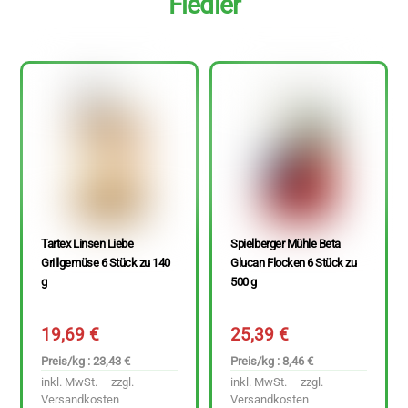
Fiedler
Tartex Linsen Liebe
Spielberger Mühle Beta
Grillgemüse 6 Stück zu 140
Glucan Flocken 6 Stück zu
g
500 g
19,69
€
25,39
€
Preis/kg : 23,43 €
Preis/kg : 8,46 €
inkl. MwSt. – zzgl.
inkl. MwSt. – zzgl.
Versandkosten
Versandkosten