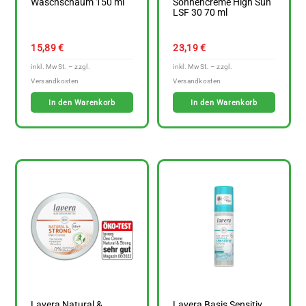
Waschschaum 150 ml
Sonnencreme High Sun
LSF 30 70 ml
15,89
€
23,19
€
In den Warenkorb
In den Warenkorb
Lavera Natural &
Lavera Basis Sensitiv