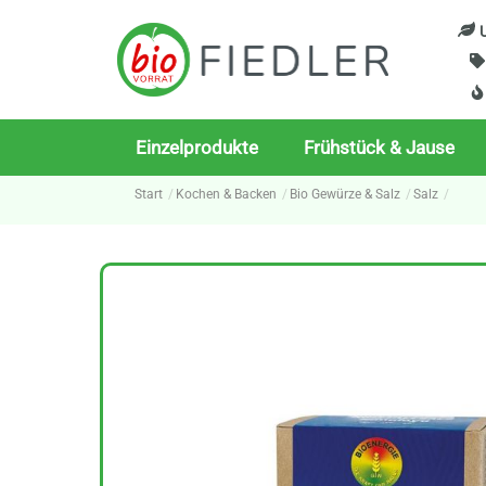
Skip
U
to
content
Einzelprodukte
Frühstück & Jause
Start
Kochen & Backen
Bio Gewürze & Salz
Salz