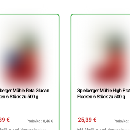
lberger Mühle Beta Glucan
Spielberger Mühle High Pro
ken 6 Stück zu 500 g
Flocken 6 Stück zu 500 g
,39
€
25,39
€
Preis/kg : 8,46 €
Preis/kg :
MwSt. – zzgl.
Versandkosten
inkl. MwSt. – zzgl.
Versandkost