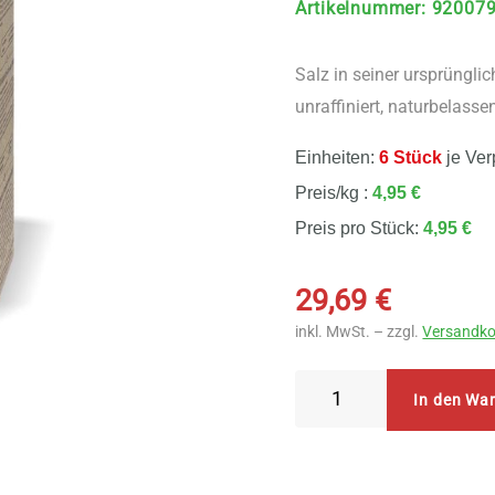
Artikelnummer
:
92007
Salz in seiner ursprünglic
unraffiniert, naturbelasse
Einheiten:
6 Stück
je Ver
Preis/kg :
4,95 €
Preis pro Stück:
4,95 €
29,69
€
inkl. MwSt. – zzgl.
Versandko
Bioenergie
In den Wa
Wagner
Kristallsalz
Himalaya