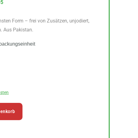
95
hsten Form – frei von Zusätzen, unjodiert,
n. Aus Pakistan.
packungseinheit
sten
renkorb