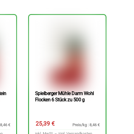
tein
Spielberger Mühle Darm Wohl
Flocken 6 Stück zu 500 g
25,39
€
 8,46 €
Preis/kg : 8,46 €
en
inkl. MwSt. – zzgl.
Versandkosten