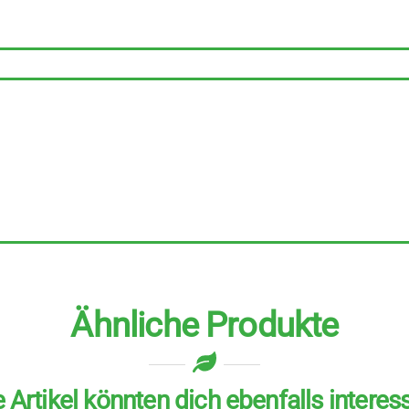
grobkörnig
6
Stück
zu
1
kg
Menge
Ähnliche Produkte
 Artikel könnten dich ebenfalls interes