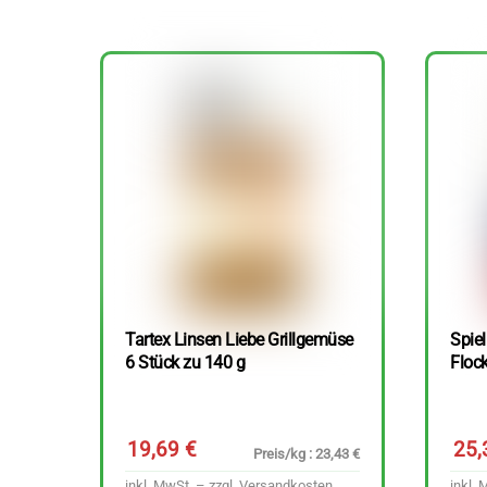
Tartex Linsen Liebe Grillgemüse
Spie
6 Stück zu 140 g
Floc
19,69
€
25
Preis/kg : 23,43 €
inkl. MwSt. – zzgl.
Versandkosten
inkl. 