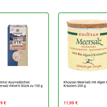
entor Ayurvedisches
Khoysan Meersalz mit Algen 
rsalz mittel 6 Stück zu 150 g
Kräutern 200 g
99
€
11,99
€