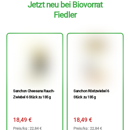
Jetzt neu bei Biovorrat
Fiedler
Sanchon Cheesana Rauch-
Sanchon Röstzwiebel 6
Zwiebel 6 Stück zu 135 g
Stück zu 135 g
18,49
€
18,49
€
Preis/kg : 22,84 €
Preis/kg : 22,84 €