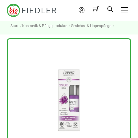
Skip
Me
to
Mein
content
Konto
Start
Kosmetik & Pflegeprodukte
Gesichts- & Lippenpflege