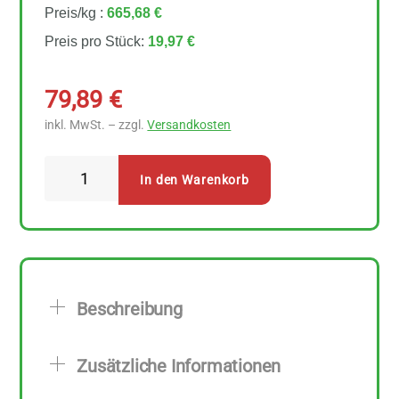
Preis/kg :
665,68 €
Preis pro Stück:
19,97 €
79,89
€
inkl. MwSt. – zzgl.
Versandkosten
Lavera
In den Warenkorb
Naturkosmetik
Straffendes
Serum
4
Stück
Beschreibung
zu
30
Zusätzliche Informationen
ml