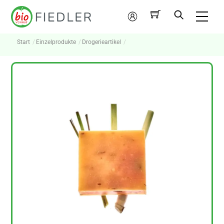
Skip
Me
to
Mein
content
Konto
Start
Einzelprodukte
Drogerieartikel