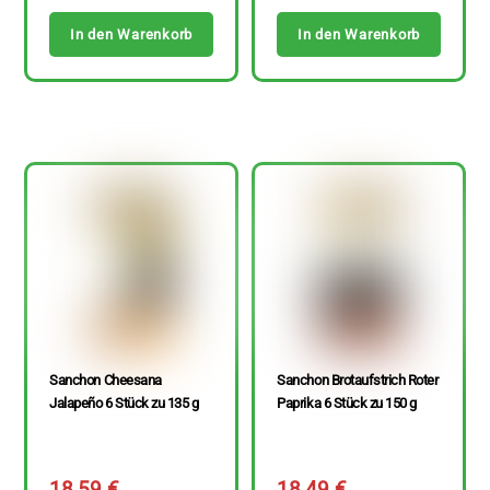
In den Warenkorb
In den Warenkorb
Sanchon Cheesana
Sanchon Brotaufstrich Roter
Jalapeño 6 Stück zu 135 g
Paprika 6 Stück zu 150 g
18,59
€
18,49
€