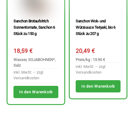
Sanchon Brotaufstrich
Sanchon Wok- und
Sonnentomate, Sanchon 6
Würzsauce Teriyaki, bio 6
Stück zu 150 g
Stück zu 207 g
18,59
€
20,49
€
Wasser, SOJABOHNEN*,
Preis/kg : 13.90 €
Salz
inkl. MwSt. – zzgl.
inkl. MwSt. – zzgl.
Versandkosten
Versandkosten
In den Warenkorb
In den Warenkorb