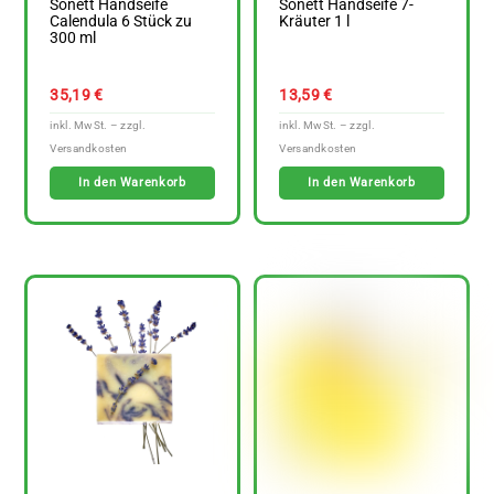
Sonett Handseife
Sonett Handseife 7-
Calendula 6 Stück zu
Kräuter 1 l
300 ml
35,19
€
13,59
€
In den Warenkorb
In den Warenkorb