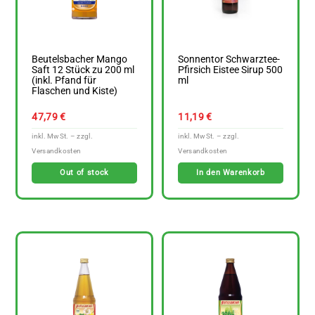
Beutelsbacher Mango
Sonnentor Schwarztee-
Saft 12 Stück zu 200 ml
Pfirsich Eistee Sirup 500
(inkl. Pfand für
ml
Flaschen und Kiste)
47,79
€
11,19
€
Out of stock
In den Warenkorb