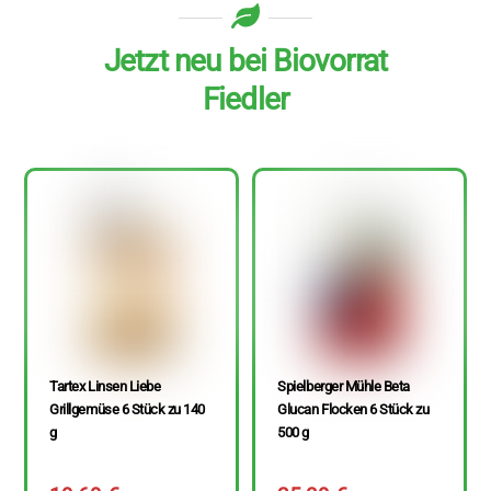
Jetzt neu bei Biovorrat
Fiedler
Tartex Linsen Liebe
Spielberger Mühle Beta
Grillgemüse 6 Stück zu 140
Glucan Flocken 6 Stück zu
g
500 g