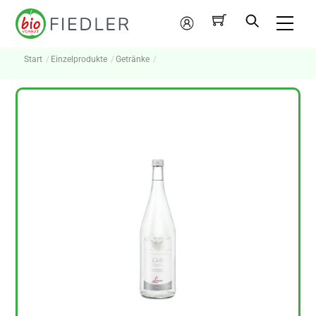
Skip
Me
to
Mein
content
Konto
Start
Einzelprodukte
Getränke