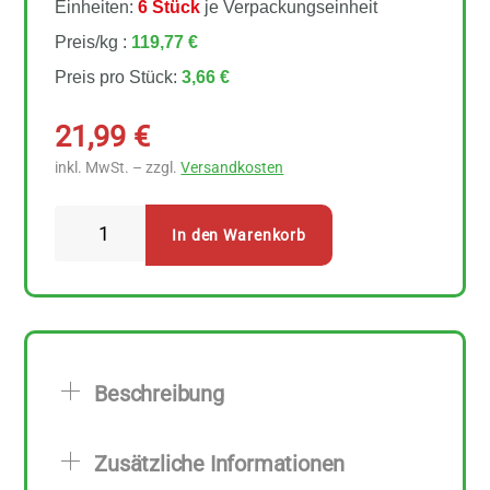
Einheiten:
6 Stück
je Verpackungseinheit
Preis/kg :
119,77 €
Preis pro Stück:
3,66 €
21,99
€
inkl. MwSt. – zzgl.
Versandkosten
Yogi
In den Warenkorb
Tea
Männertee
Teebeutel
6
Stück
Beschreibung
Menge
Zusätzliche Informationen