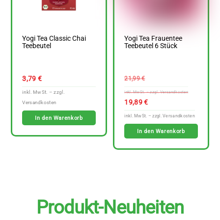
Yogi Tea Classic Chai
Yogi Tea Frauentee
Teebeutel
Teebeutel 6 Stück
Ursprüngl
3,79
€
21,99
€
Preis
war:
Aktuelle
19,89
€
21,99 €
Preis
In den Warenkorb
ist:
In den Warenkorb
19,89 €
Produkt-Neuheiten