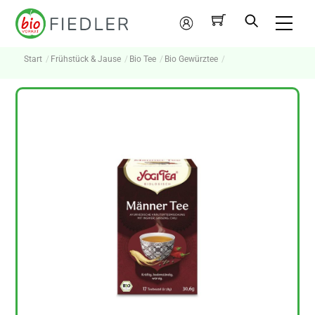
Skip
Me
to
Mein
content
Konto
Start
Frühstück & Jause
Bio Tee
Bio Gewürztee