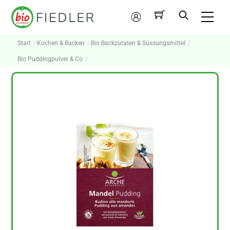
Skip
Me
to
Mein
content
Konto
Start
Kochen & Backen
Bio Backzutaten & Süssungsmittel
Bio Puddingpulver & Co