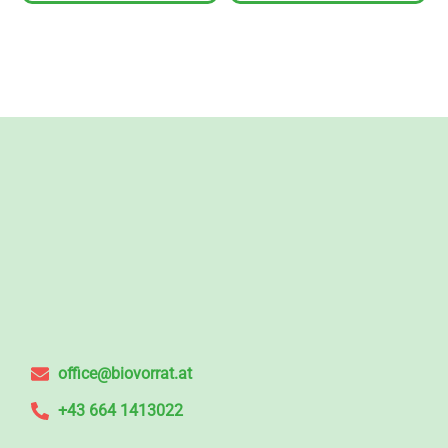
office@biovorrat.at
+43 664 1413022