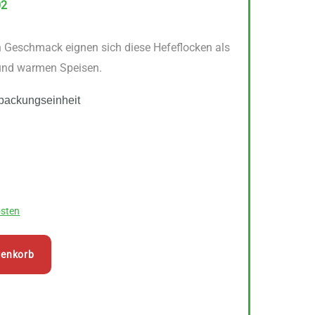
02
n Geschmack eignen sich diese Hefeflocken als
 und warmen Speisen.
packungseinheit
sten
renkorb