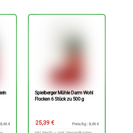
tein
Spielberger Mühle Darm Wohl
Flocken 6 Stück zu 500 g
25,39
€
 8,46 €
Preis/kg : 8,46 €
en
inkl. MwSt. – zzgl.
Versandkosten