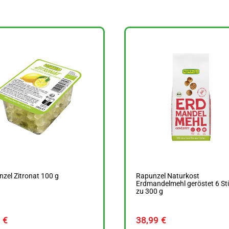
zel Zitronat 100 g
Rapunzel Naturkost
Erdmandelmehl geröstet 6 St
zu 300 g
9
€
38,99
€