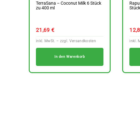
TerraSana – Coconut Milk 6 Stück
Rapu
zu 400 ml
Stück
21,69
€
12,
In den Warenkorb