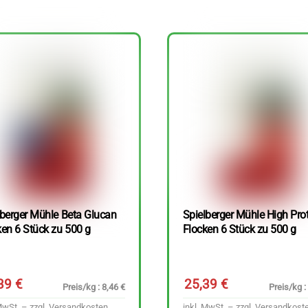
lberger Mühle Beta Glucan
Spielberger Mühle High Pro
ken 6 Stück zu 500 g
Flocken 6 Stück zu 500 g
,39
€
25,39
€
Preis/kg : 8,46 €
Preis/kg :
MwSt. – zzgl.
Versandkosten
inkl. MwSt. – zzgl.
Versandkost