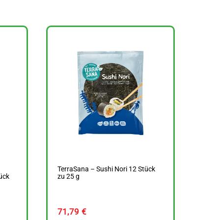
TerraSana – Sushi Nori 12 Stück
ück
zu 25 g
71,79
€