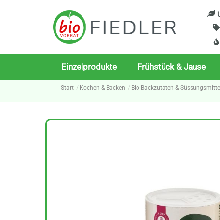
Skip
U
to
content
Einzelprodukte
Frühstück & Jause
Start
Kochen & Backen
Bio Backzutaten & Süssungsmitte