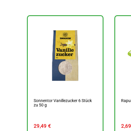
Sonnentor Vanillezucker 6 Stück
Rapun
zu 50 g
29,49
€
2,6