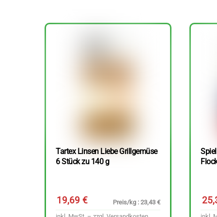
Tartex Linsen Liebe Grillgemüse
Spie
6 Stück zu 140 g
Floc
19,69
€
25
Preis/kg : 23,43 €
inkl. MwSt. – zzgl.
Versandkosten
inkl. 