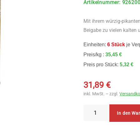
Artikelnummer
:
92620
Mit ihrem würzig-pikante
Beigabe zu vielen kalten
Einheiten:
6 Stück
je Ver
Preis/kg :
35,45 €
Preis pro Stück:
5,32 €
31,89
€
inkl. MwSt. – zzgl.
Versandko
Naturata
In den Wa
Melasse
Hefeflocken
6