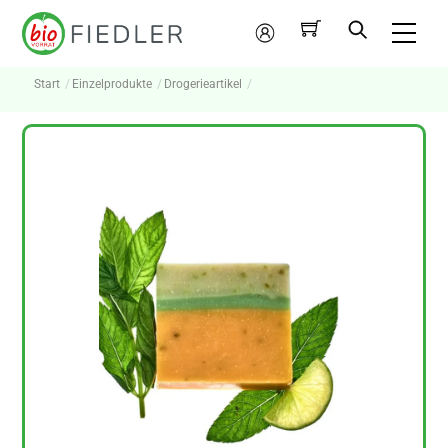
Skip
Me
to
Mein
content
Konto
Start
Einzelprodukte
Drogerieartikel