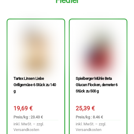
Fiedler
Tartex Linsen Liebe
Spielberger Mühle Beta
Grillgemüse 6 Stück zu 140
Glucan Flocken, demeter 6
g
Stück zu 500 g
19,69
€
25,39
€
Preis/kg : 23.43 €
Preis/kg : 8.46 €
inkl. MwSt. – zzgl.
inkl. MwSt. – zzgl.
Versandkosten
Versandkosten