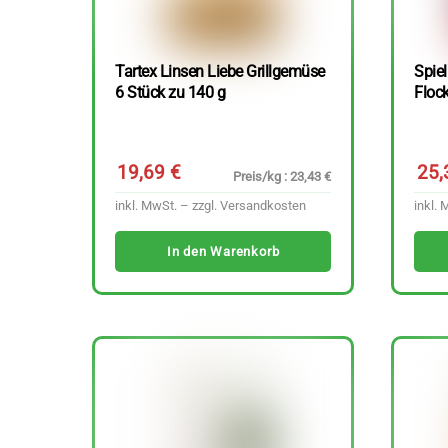
Tartex Linsen Liebe Grillgemüse
Spie
6 Stück zu 140 g
Floc
19,69
€
25
Preis/kg : 23,43 €
inkl. MwSt. – zzgl.
Versandkosten
inkl. 
In den Warenkorb