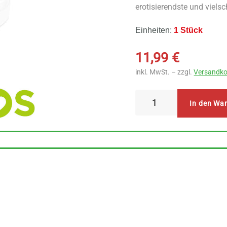
erotisierendste und vielsc
Einheiten:
1 Stück
11,99
€
inkl. MwSt. – zzgl.
Versandko
Nadeos
In den Wa
Natürliche
Deocreme
Nr.
8
Oud
Adlerholz
Menge