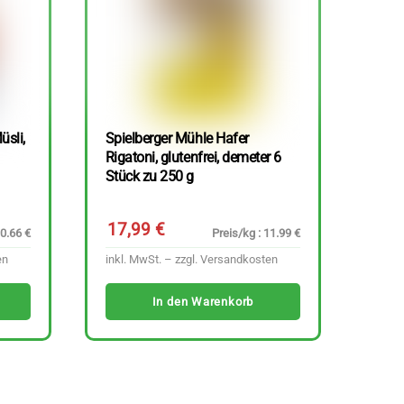
üsli,
Spielberger Mühle Hafer
Rigatoni, glutenfrei, demeter 6
Stück zu 250 g
17,99
€
10.66 €
Preis/kg : 11.99 €
en
inkl. MwSt. – zzgl.
Versandkosten
In den Warenkorb