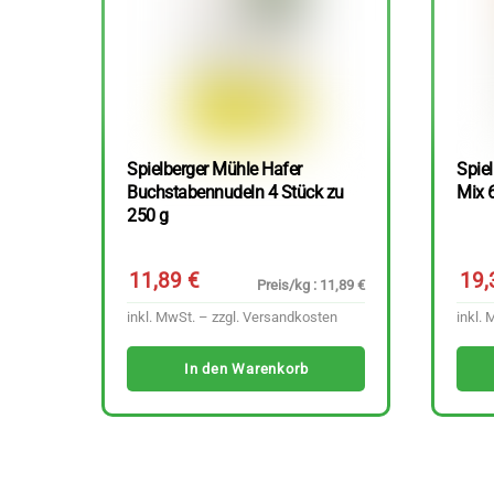
Spielberger Mühle Hafer
Spiel
Buchstabennudeln 4 Stück zu
Mix 
250 g
11,89
€
19
Preis/kg : 11,89 €
inkl. MwSt. – zzgl.
Versandkosten
inkl. 
In den Warenkorb