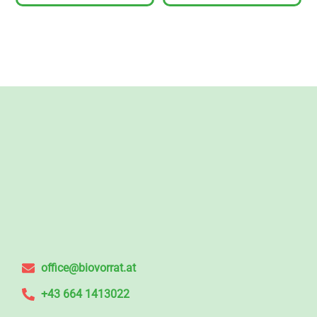
office@biovorrat.at
+43 664 1413022