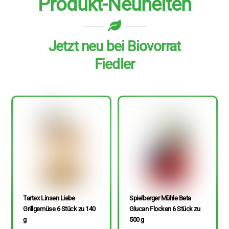
Produkt-Neuheiten
Jetzt neu bei Biovorrat
Fiedler
Tartex Linsen Liebe
Spielberger Mühle Beta
Grillgemüse 6 Stück zu 140
Glucan Flocken 6 Stück zu
g
500 g