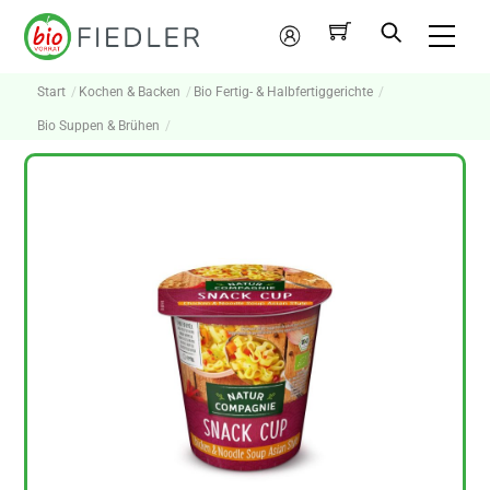
Skip
Me
to
Mein
content
Konto
Start
Kochen & Backen
Bio Fertig- & Halbfertiggerichte
Bio Suppen & Brühen