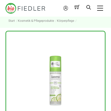
Skip
Me
to
Mein
content
Konto
Start
Kosmetik & Pflegeprodukte
Körperpflege