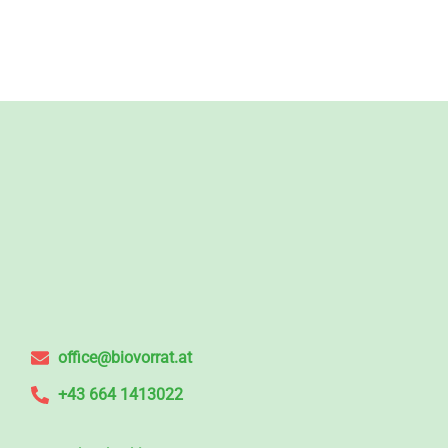
office@biovorrat.at
+43 664 1413022