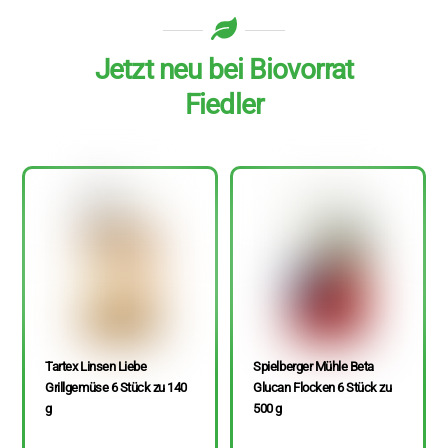
Jetzt neu bei Biovorrat
Fiedler
Tartex Linsen Liebe
Spielberger Mühle Beta
Grillgemüse 6 Stück zu 140
Glucan Flocken 6 Stück zu
g
500 g