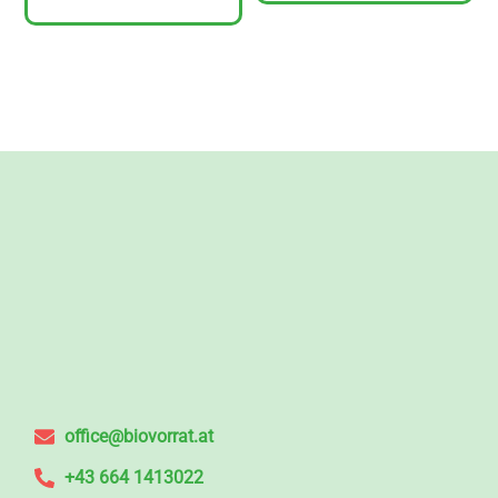
office@biovorrat.at
+43 664 1413022