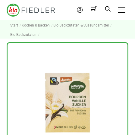
Skip
Me
to
Mein
content
Konto
Start
Kochen & Backen
Bio Backzutaten & Süssungsmittel
Bio Backzutaten