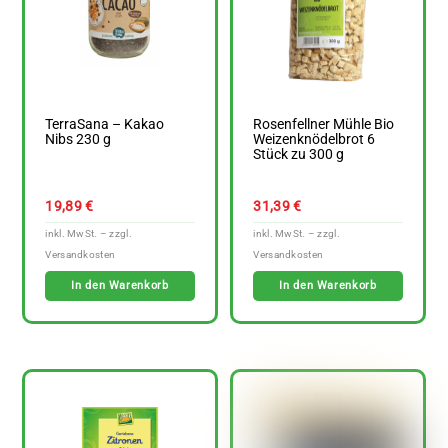
TerraSana – Kakao
Rosenfellner Mühle Bio
Nibs 230 g
Weizenknödelbrot 6
Stück zu 300 g
19,89
€
31,39
€
In den Warenkorb
In den Warenkorb