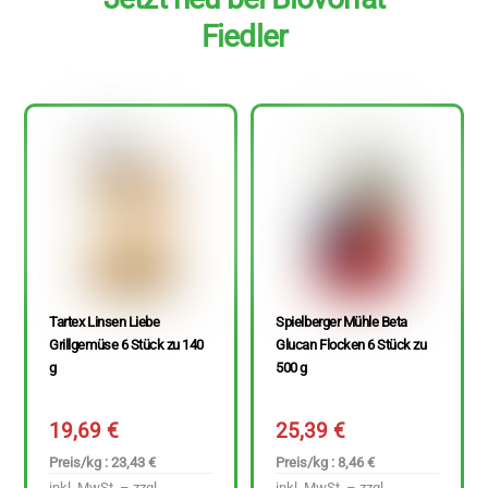
Fiedler
Tartex Linsen Liebe
Spielberger Mühle Beta
Grillgemüse 6 Stück zu 140
Glucan Flocken 6 Stück zu
g
500 g
19,69
€
25,39
€
Preis/kg : 23,43 €
Preis/kg : 8,46 €
inkl. MwSt. – zzgl.
inkl. MwSt. – zzgl.