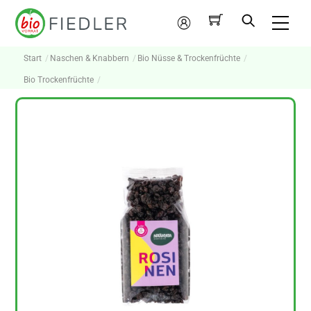
Skip
Me
to
Mein
content
Konto
Start
Naschen & Knabbern
Bio Nüsse & Trockenfrüchte
Bio Trockenfrüchte