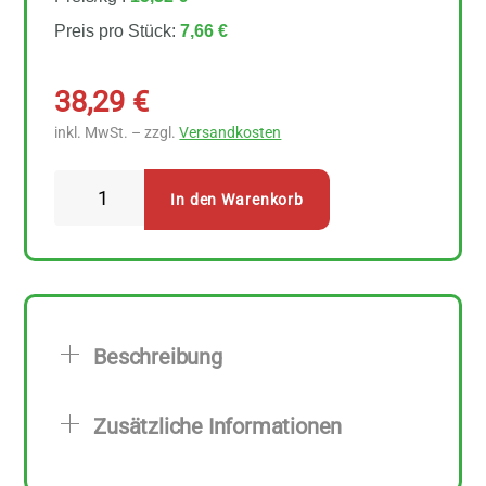
Preis pro Stück:
7,66 €
38,29
€
inkl. MwSt. – zzgl.
Versandkosten
Naturata
In den Warenkorb
Rosinen
5
Stück
zu
500
Beschreibung
g
Menge
Zusätzliche Informationen