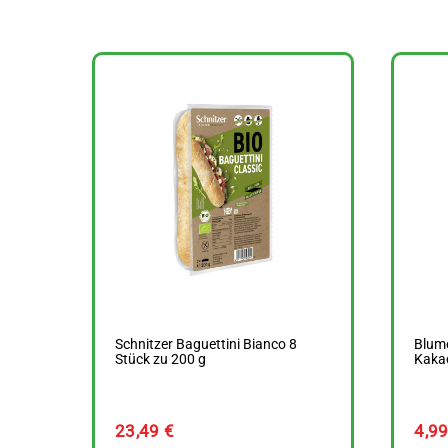
Schnitzer Baguettini Bianco 8
Blum
Stück zu 200 g
Kaka
23,49
€
4,9