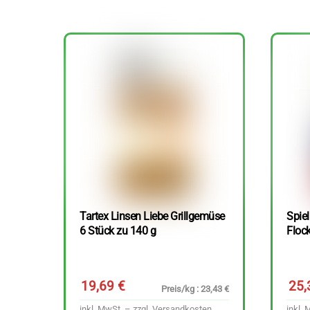
Tartex Linsen Liebe Grillgemüse
Spie
6 Stück zu 140 g
Floc
19,69
€
25
Preis/kg : 23,43 €
inkl. MwSt. – zzgl.
Versandkosten
inkl. 