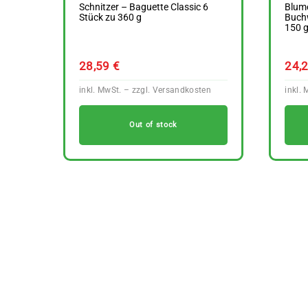
Schnitzer – Baguette Classic 6
Blum
Stück zu 360 g
Buchw
150 
28,59
€
24,
Out of stock