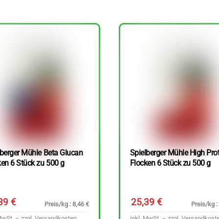
lberger Mühle Beta Glucan
Spielberger Mühle High Pro
ken 6 Stück zu 500 g
Flocken 6 Stück zu 500 g
,39
€
25,39
€
Preis/kg : 8,46 €
Preis/kg :
MwSt. – zzgl.
Versandkosten
inkl. MwSt. – zzgl.
Versandkost