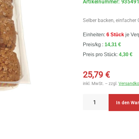
Artikelnummer
:
93549
Selber backen, einfacher
Einheiten:
6 Stück
je Ver
Preis/kg :
14,31 €
Preis pro Stück:
4,30 €
25,79
€
inkl. MwSt. – zzgl.
Versandko
Nur
In den Wa
Puur
Dinkel
Brötchen
6