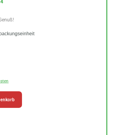
14
 Genuß!
packungseinheit
sten
renkorb