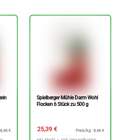
tein
Spielberger Mühle Darm Wohl
Flocken 6 Stück zu 500 g
25,39
€
 8,46 €
Preis/kg : 8,46 €
en
inkl. MwSt. – zzgl.
Versandkosten