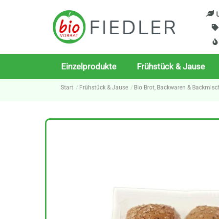
Skip
U
to
content
Einzelprodukte
Frühstück & Jause
Start
Frühstück & Jause
Bio Brot, Backwaren & Backmis