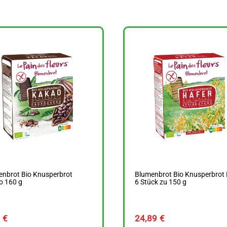
enbrot Bio Knusperbrot
Blumenbrot Bio Knusperbrot 
o 160 g
6 Stück zu 150 g
9
€
24,89
€