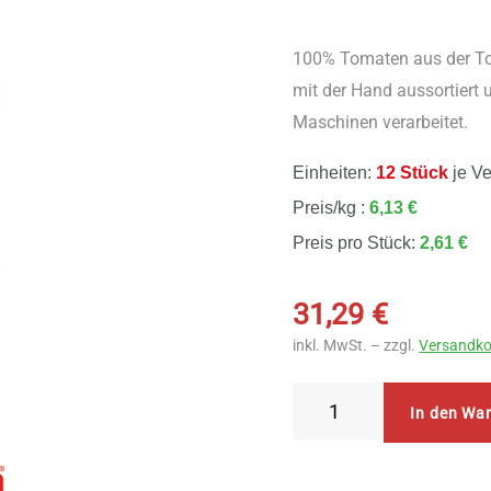
100% Tomaten aus der To
mit der Hand aussortiert
Maschinen verarbeitet.
Einheiten:
12 Stück
je V
Preis/kg :
6,13 €
Preis pro Stück:
2,61 €
31,29
€
inkl. MwSt. – zzgl.
Versandko
LaSelva
In den Wa
Passata
di