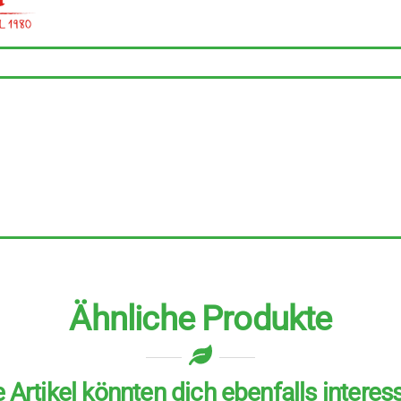
pomodoro
12
Stück
zu
425
g
Menge
Ähnliche Produkte
 Artikel könnten dich ebenfalls interes