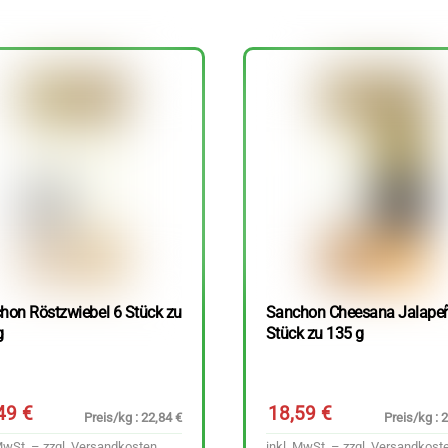
hon Röstzwiebel 6 Stück zu
Sanchon Cheesana Jalape
g
Stück zu 135 g
,49
€
18,59
€
Preis/kg : 22,84 €
Preis/kg : 
MwSt. – zzgl.
Versandkosten
inkl. MwSt. – zzgl.
Versandkost