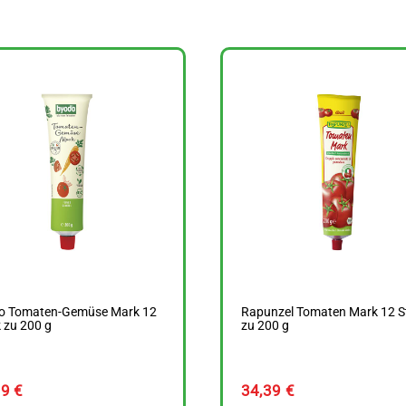
o Tomaten-Gemüse Mark 12
Rapunzel Tomaten Mark 12 S
 zu 200 g
zu 200 g
49
€
34,39
€