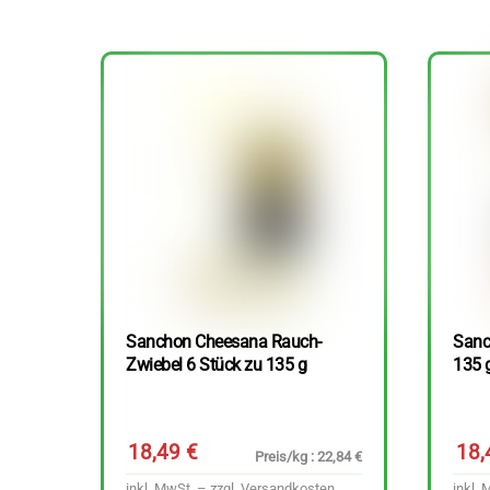
Sanchon Cheesana Rauch-
Sanc
Zwiebel 6 Stück zu 135 g
135 
18,49
€
18
Preis/kg : 22,84 €
inkl. MwSt. – zzgl.
Versandkosten
inkl. 