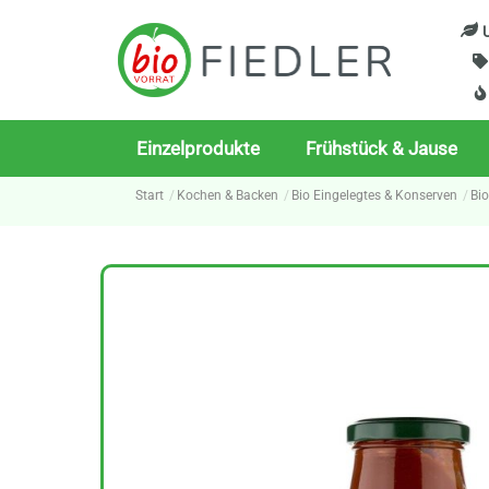
Skip
U
to
content
Einzelprodukte
Frühstück & Jause
Start
Kochen & Backen
Bio Eingelegtes & Konserven
Bi