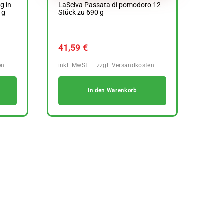
g in
LaSelva Passata di pomodoro 12
 g
Stück zu 690 g
41,59
€
In den Warenkorb