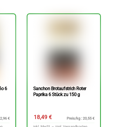
ño 6
Sanchon Brotaufstrich Roter
Paprika 6 Stück zu 150 g
18,49
€
22,96 €
Preis/kg : 20,55 €
en
inkl. MwSt. – zzgl.
Versandkosten