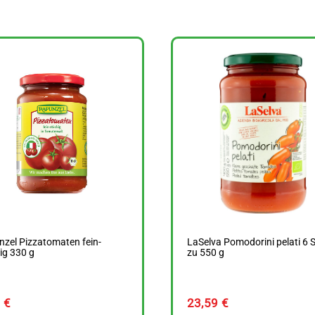
zel Pizzatomaten fein-
LaSelva Pomodorini pelati 6 
ig 330 g
zu 550 g
9
€
23,59
€