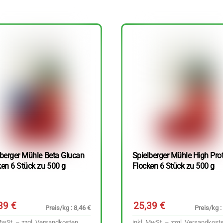
lberger Mühle Beta Glucan
Spielberger Mühle High Pro
ken 6 Stück zu 500 g
Flocken 6 Stück zu 500 g
,39
€
25,39
€
Preis/kg : 8,46 €
Preis/kg :
MwSt. – zzgl.
Versandkosten
inkl. MwSt. – zzgl.
Versandkost