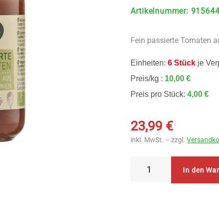
Artikelnummer
:
91564
Fein passierte Tomaten au
Einheiten:
6 Stück
je Ver
Preis/kg :
10,00 €
Preis pro Stück:
4,00 €
23,99
€
inkl. MwSt. – zzgl.
Versandko
Naturata
In den Wa
Passierte
Tomaten
6