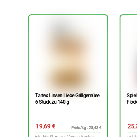
Tartex Linsen Liebe Grillgemüse
Spie
6 Stück zu 140 g
Floc
19,69
€
25
Preis/kg : 23,43 €
inkl. MwSt. – zzgl.
Versandkosten
inkl. 