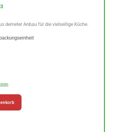
43
s demeter Anbau für die vielseitige Küche.
packungseinheit
sten
renkorb