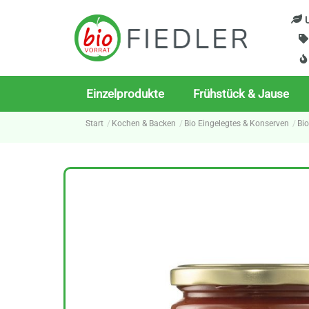
Skip
U
to
content
Einzelprodukte
Frühstück & Jause
Start
Kochen & Backen
Bio Eingelegtes & Konserven
Bi