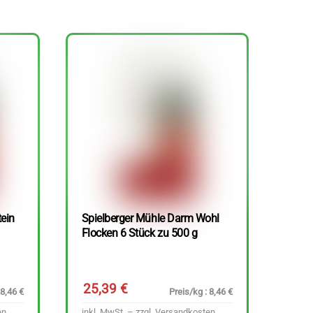
tein
Spielberger Mühle Darm Wohl
Flocken 6 Stück zu 500 g
25,39
€
 8,46 €
Preis/kg : 8,46 €
en
inkl. MwSt. – zzgl.
Versandkosten