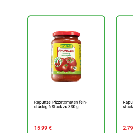
Rapunzel Pizzatomaten fein-
Rapun
stückig 6 Stück zu 330 g
stück
15,99
€
2,7