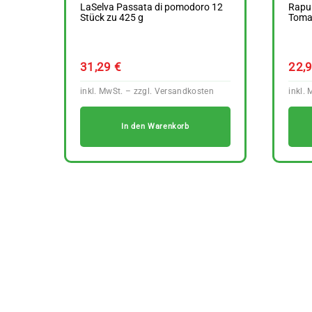
LaSelva Passata di pomodoro 12
Rapun
Stück zu 425 g
Tomat
31,29
€
22,
In den Warenkorb