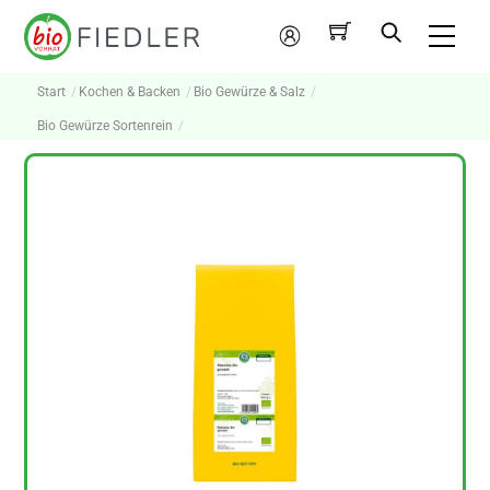
Skip
Me
to
Mein
content
Konto
Start
Kochen & Backen
Bio Gewürze & Salz
Bio Gewürze Sortenrein