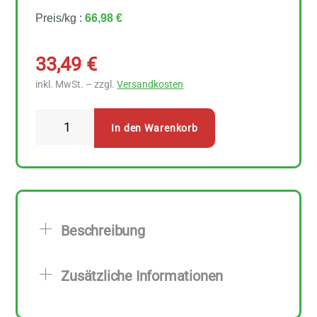
Preis/kg :
66,98 €
33,49
€
inkl. MwSt. – zzgl.
Versandkosten
Lebensbaum
In den Warenkorb
Petersilie
gerebelt
500
g
Menge
Beschreibung
Zusätzliche Informationen