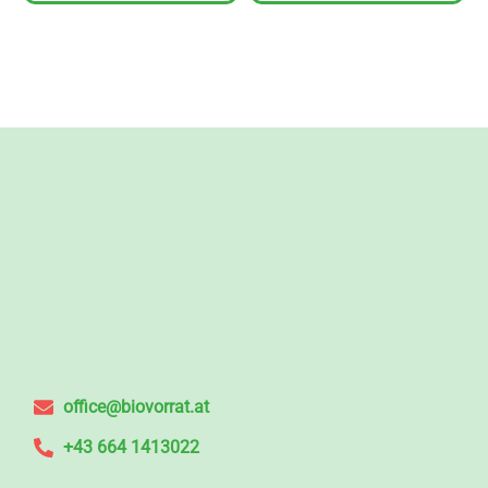
office@biovorrat.at
+43 664 1413022