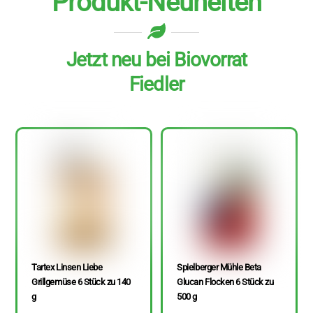
Produkt-Neuheiten
Jetzt neu bei Biovorrat
Fiedler
Tartex Linsen Liebe
Spielberger Mühle Beta
Grillgemüse 6 Stück zu 140
Glucan Flocken 6 Stück zu
g
500 g