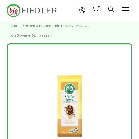
Skip
Me
to
Mein
content
Konto
Start
Kochen & Backen
Bio Gewürze & Salz
Bio Gewürze Sortenrein