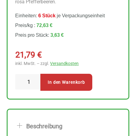
rosa Pfefferbeeren.
Einheiten:
6 Stück
je Verpackungseinheit
Preis/kg :
72,63 €
Preis pro Stück:
3,63 €
21,79
€
inkl. MwSt. – zzgl.
Versandkosten
Lebensbaum
In den Warenkorb
Pfeffer
bunt
6
Stück
zu
Beschreibung
50