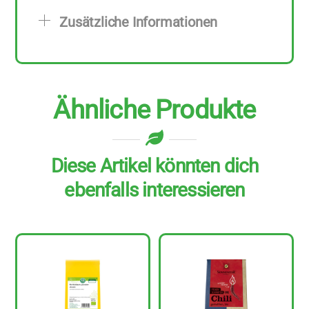
zu
Zusätzliche Informationen
50
g
Menge
Ähnliche Produkte
Diese Artikel könnten dich
ebenfalls interessieren