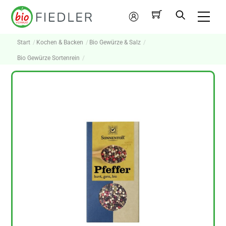
Skip
Me
to
Mein
content
Konto
Start
Kochen & Backen
Bio Gewürze & Salz
Bio Gewürze Sortenrein