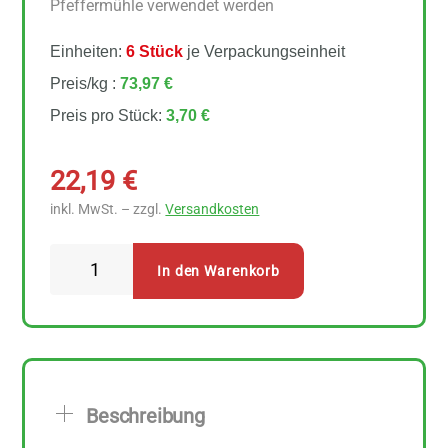
Pfeffermühle verwendet werden
Einheiten:
6 Stück
je Verpackungseinheit
Preis/kg :
73,97 €
Preis pro Stück:
3,70 €
22,19
€
inkl. MwSt. – zzgl.
Versandkosten
Sonnentor
In den Warenkorb
-
Pfeffer
bunt
ganz
6
Beschreibung
Stück