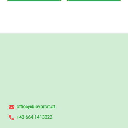
office@biovorrat.at
+43 664 1413022