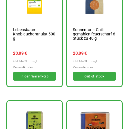
Lebensbaum
Sonnentor – Chili
Knoblauchgranulat 500
gemahlen feuerscharf 6
g
Stück zu 40 g
23,89
€
20,89
€
In den Warenkorb
Out of stock