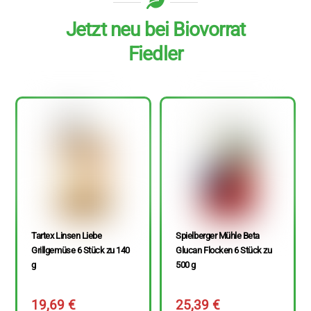
Jetzt neu bei Biovorrat
Fiedler
Tartex Linsen Liebe
Spielberger Mühle Beta
Grillgemüse 6 Stück zu 140
Glucan Flocken 6 Stück zu
g
500 g
19,69
€
25,39
€