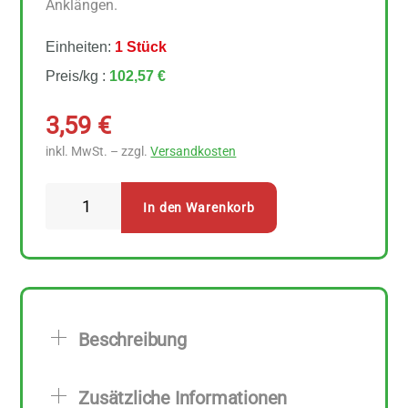
Anklängen.
Einheiten:
1 Stück
Preis/kg :
102,57 €
3,59
€
inkl. MwSt. – zzgl.
Versandkosten
Sonnentor
In den Warenkorb
Pfeffer
weiß
ganz
35
g
Beschreibung
Menge
Zusätzliche Informationen