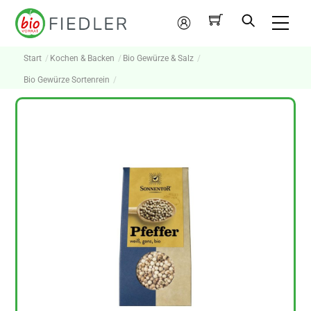
Skip
Me
to
Mein
content
Konto
Start
Kochen & Backen
Bio Gewürze & Salz
Bio Gewürze Sortenrein