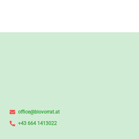
office@biovorrat.at
+43 664 1413022