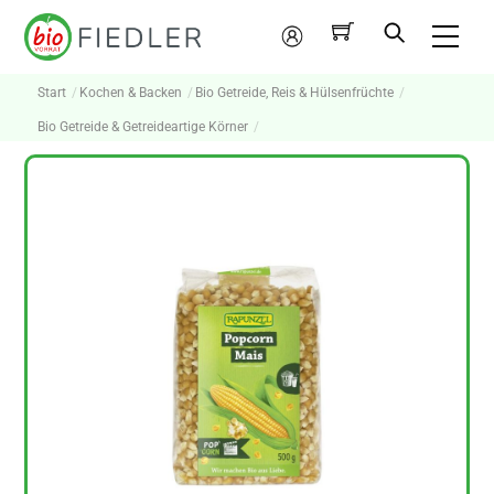
Skip
Me
to
Mein
content
Konto
Start
Kochen & Backen
Bio Getreide, Reis & Hülsenfrüchte
Bio Getreide & Getreideartige Körner