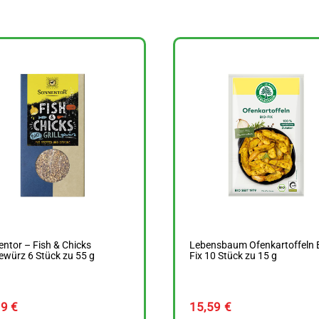
ntor – Fish & Chicks
Lebensbaum Ofenkartoffeln B
gewürz 6 Stück zu 55 g
Fix 10 Stück zu 15 g
39
€
15,59
€