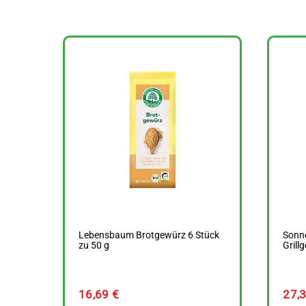
Lebensbaum Brotgewürz 6 Stück
Sonne
zu 50 g
Grill
16,69
€
27,