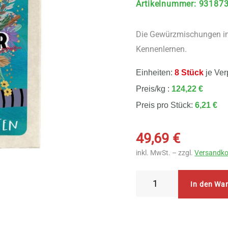
Artikelnummer
:
93187
Die Gewürzmischungen im 
Kennenlernen.
Einheiten:
8 Stück
je Ver
Preis/kg :
124,22 €
Preis pro Stück:
6,21 €
49,69
€
inkl. MwSt. – zzgl.
Versandko
Sonnentor
In den Wa
-
Probier
mal!