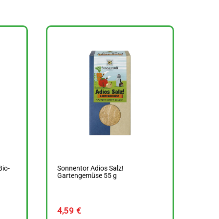
io-
Sonnentor Adios Salz!
Gartengemüse 55 g
4,59
€