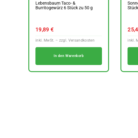
Lebensbaum Taco- &
Sonn
Burritogewürz 6 Stück zu 50 g
Stück
19,89
€
25,
In den Warenkorb