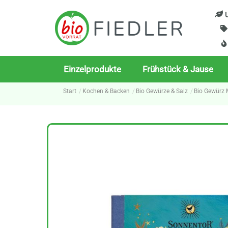
Skip
U
to
content
Einzelprodukte
Frühstück & Jause
Start
Kochen & Backen
Bio Gewürze & Salz
Bio Gewürz