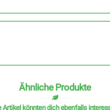
Gewürzblüten
8
Stück
zu
50
g
Menge
Ähnliche Produkte
 Artikel könnten dich ebenfalls interes