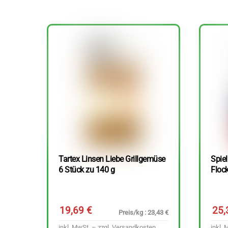
Tartex Linsen Liebe Grillgemüse
Spie
6 Stück zu 140 g
Floc
19,69
€
25
Preis/kg : 23,43 €
inkl. MwSt. – zzgl.
Versandkosten
inkl. 