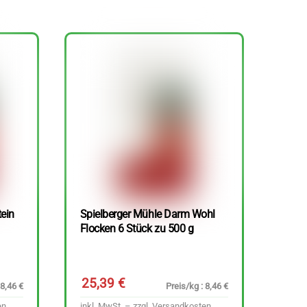
tein
Spielberger Mühle Darm Wohl
Flocken 6 Stück zu 500 g
25,39
€
 8,46 €
Preis/kg : 8,46 €
en
inkl. MwSt. – zzgl.
Versandkosten