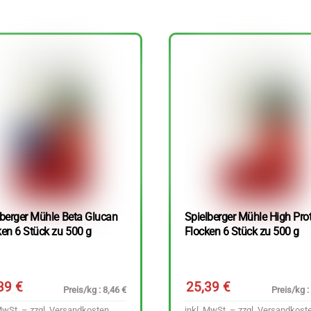
lberger Mühle Beta Glucan
Spielberger Mühle High Pro
ken 6 Stück zu 500 g
Flocken 6 Stück zu 500 g
,39
€
25,39
€
Preis/kg : 8,46 €
Preis/kg :
MwSt. – zzgl.
Versandkosten
inkl. MwSt. – zzgl.
Versandkost