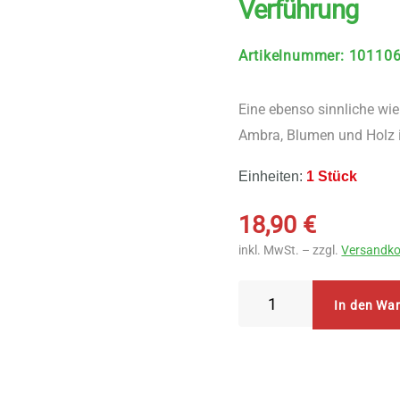
Verführung
Artikelnummer
:
10110
Eine ebenso sinnliche wi
Ambra, Blumen und Holz in
Einheiten:
1 Stück
18,90
€
inkl. MwSt. – zzgl.
Versandko
Aromandise
In den Wa
Räucherstäbchen
Japanische
Parfum
des