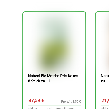
Natumi Bio Matcha Reis Kokos
Natu
8 Stück zu 1 l
zu 1 
37,59
€
21
Preis/l : 4,70 €
inkl. MwSt. – zzgl.
Versandkosten
inkl. 