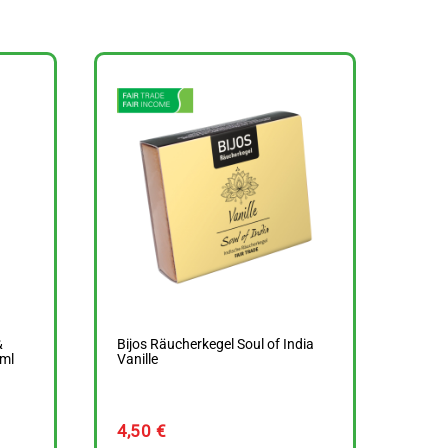
&
Bijos Räucherkegel Soul of India
ml
Vanille
4,50
€