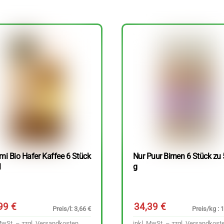
mi Bio Hafer Kaffee 6 Stück
Nur Puur Birnen 6 Stück zu
l
g
,99
€
34,39
€
Preis/l: 3,66 €
Preis/kg : 
MwSt. – zzgl.
Versandkosten
inkl. MwSt. – zzgl.
Versandkost