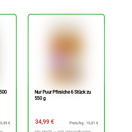
 500
Nur Puur Pfirsiche 6 Stück zu
550 g
34,99
€
10,43 €
Preis/kg : 10,61 €
en
inkl. MwSt. – zzgl.
Versandkosten