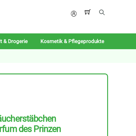
Mein
Konto
t & Drogerie
Kosmetik & Pflegeprodukte
äucherstäbchen
rfum des Prinzen