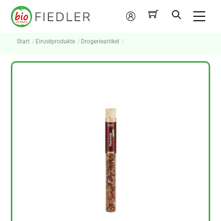
Skip
Me
to
Mein
content
Konto
Start
Einzelprodukte
Drogerieartikel