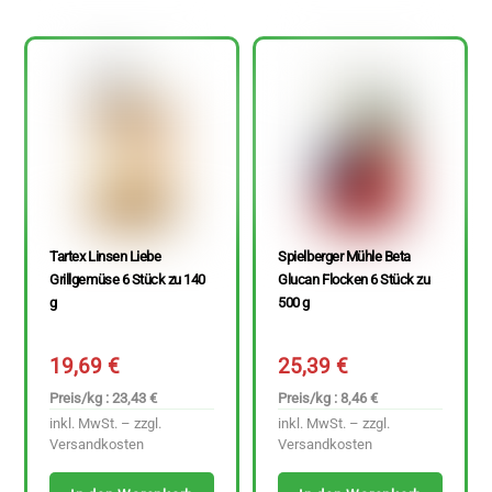
Tartex Linsen Liebe
Spielberger Mühle Beta
Grillgemüse 6 Stück zu 140
Glucan Flocken 6 Stück zu
g
500 g
19,69
€
25,39
€
Preis/kg : 23,43 €
Preis/kg : 8,46 €
inkl. MwSt. – zzgl.
inkl. MwSt. – zzgl.
Versandkosten
Versandkosten