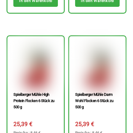
In den Warenkorb
In den Warenkorb
Spielberger Mühle High
Spielberger Mühle Darm
Protein Flocken 6 Stück zu
Wohl Flocken 6 Stück zu
500 g
500 g
25,39
€
25,39
€
Preis/kg : 8,46 €
Preis/kg : 8,46 €