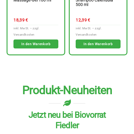
Massage-Gel 100 ml
Shampoo Calendula
500 ml
18,39
€
12,39
€
In den Warenkorb
In den Warenkorb
Produkt-Neuheiten
Jetzt neu bei Biovorrat
Fiedler