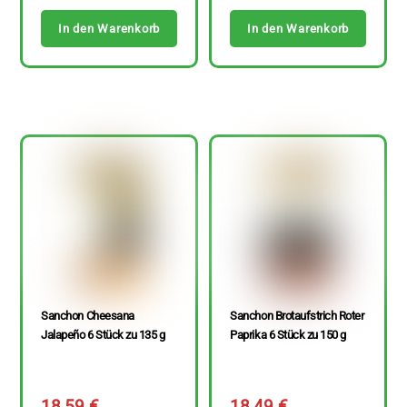
In den Warenkorb
In den Warenkorb
Sanchon Cheesana
Sanchon Brotaufstrich Roter
Jalapeño 6 Stück zu 135 g
Paprika 6 Stück zu 150 g
18,59
€
18,49
€