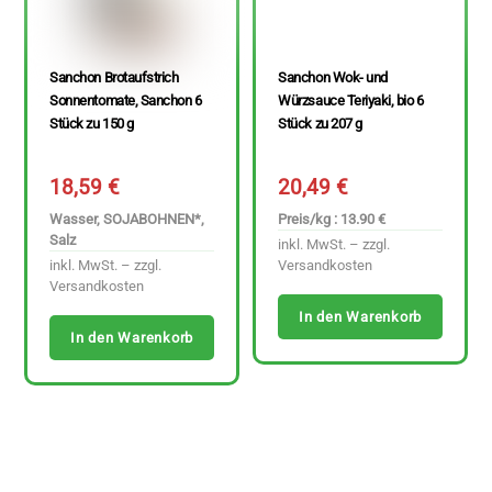
Sanchon Brotaufstrich
Sanchon Wok- und
Sonnentomate, Sanchon 6
Würzsauce Teriyaki, bio 6
Stück zu 150 g
Stück zu 207 g
18,59
€
20,49
€
Wasser, SOJABOHNEN*,
Preis/kg : 13.90 €
Salz
inkl. MwSt. – zzgl.
inkl. MwSt. – zzgl.
Versandkosten
Versandkosten
In den Warenkorb
In den Warenkorb