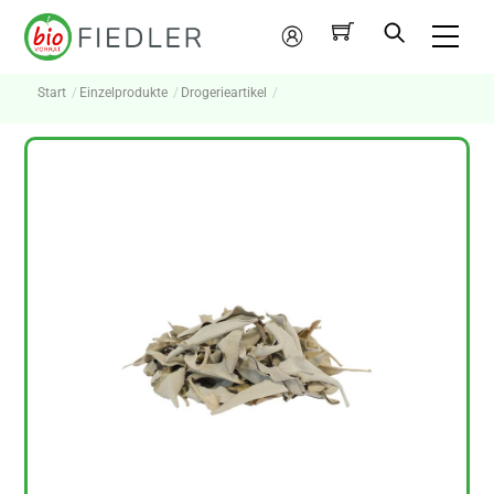
Skip
Me
to
Mein
content
Konto
Start
Einzelprodukte
Drogerieartikel