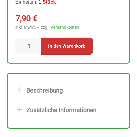
Einheiten:
1 Stück
7,90
€
inkl. MwSt. – zzgl.
Versandkosten
Bitto
In den Warenkorb
Räucherwerk
Salbei
lose
20
g
Beschreibung
Menge
Zusätzliche Informationen