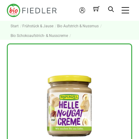
Skip
Me
to
Mein
content
Konto
Start
Frühstück & Jause
Bio Aufstrich & Nussmus
Bio Schokoaufstrich- & Nusscreme