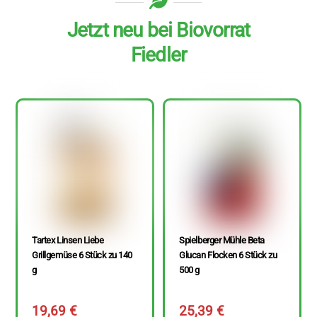
Jetzt neu bei Biovorrat
Fiedler
Tartex Linsen Liebe
Spielberger Mühle Beta
Grillgemüse 6 Stück zu 140
Glucan Flocken 6 Stück zu
g
500 g
19,69
€
25,39
€