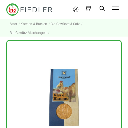
Skip
Me
to
Mein
content
Konto
Start
Kochen & Backen
Bio Gewürze & Salz
Bio Gewürz Mischungen