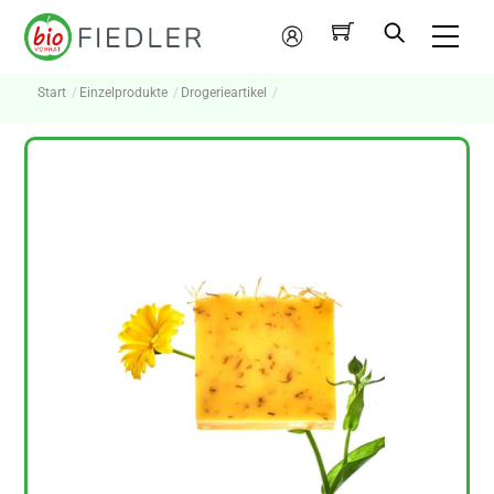
Skip
Me
to
Mein
content
Konto
Start
Einzelprodukte
Drogerieartikel