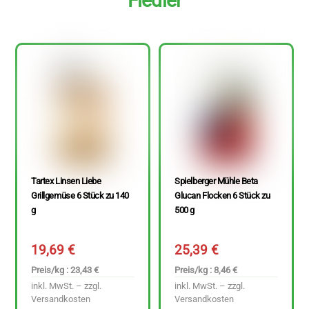
Fiedler
Tartex Linsen Liebe
Spielberger Mühle Beta
Grillgemüse 6 Stück zu 140
Glucan Flocken 6 Stück zu
g
500 g
19,69
€
25,39
€
Preis/kg : 23,43 €
Preis/kg : 8,46 €
inkl. MwSt. – zzgl.
inkl. MwSt. – zzgl.
Versandkosten
Versandkosten