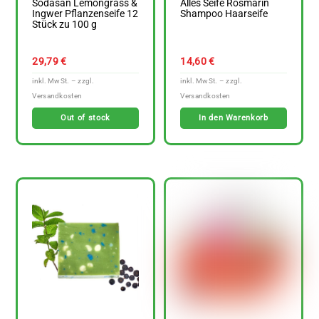
Sodasan Lemongrass &
Alles Seife Rosmarin
Ingwer Pflanzenseife 12
Shampoo Haarseife
Stück zu 100 g
29,79
€
14,60
€
Out of stock
In den Warenkorb