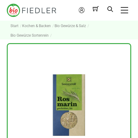
Skip
Me
to
Mein
content
Konto
Start
Kochen & Backen
Bio Gewürze & Salz
Bio Gewürze Sortenrein