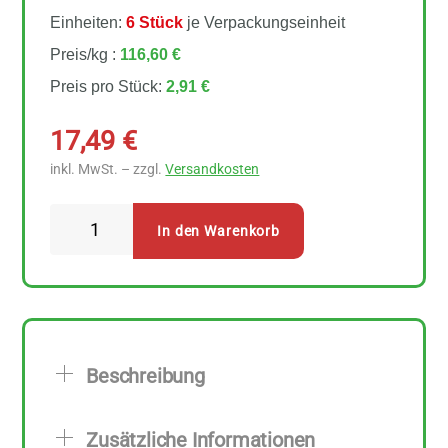
Einheiten:
6 Stück
je Verpackungseinheit
Preis/kg :
116,60 €
Preis pro Stück:
2,91 €
17,49
€
inkl. MwSt. – zzgl.
Versandkosten
Sonnentor
In den Warenkorb
Rosmarin
geschnitten
6
Stück
zu
Beschreibung
25
g
Zusätzliche Informationen