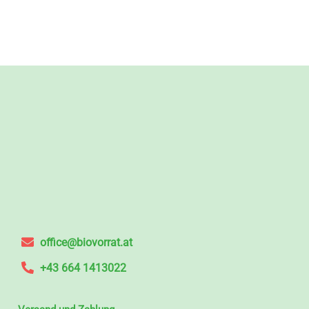
office@biovorrat.at
+43 664 1413022