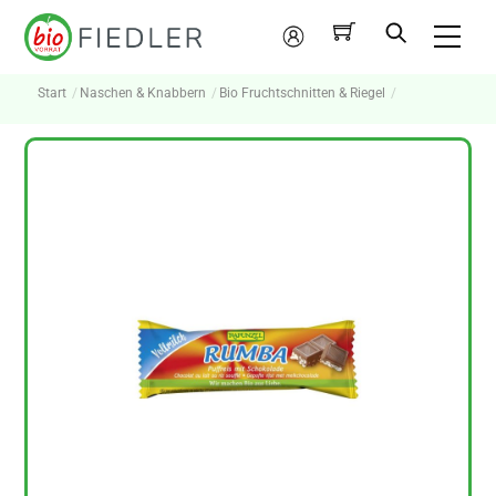
Skip
Me
to
Mein
content
Konto
Start
Naschen & Knabbern
Bio Fruchtschnitten & Riegel