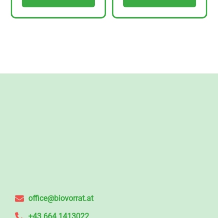
office@biovorrat.at
+43 664 1413022