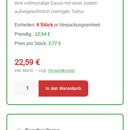
eine vollmundige Sauce mit einer zudem
außergewöhnlich cremigen Textur
Einheiten:
6 Stück
je Verpackungseinheit
Preis/kg :
12,54 €
Preis pro Stück:
3,77 €
22,59
€
inkl. MwSt. – zzgl.
Versandkosten
LaSelva
In den Warenkorb
Salsa
con
ricotta
Tomatensauce
6