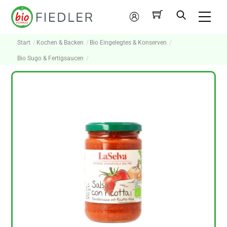
Skip
Me
to
Mein
content
Konto
Start
Kochen & Backen
Bio Eingelegtes & Konserven
Bio Sugo & Fertigsaucen