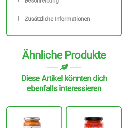
Beschreibung
Stück
zu
Zusätzliche Informationen
300
g
Menge
Ähnliche Produkte
Diese Artikel könnten dich
ebenfalls interessieren