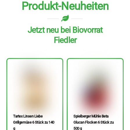
Produkt-Neuheiten
Jetzt neu bei Biovorrat
Fiedler
Tartex Linsen Liebe
Spielberger Mühle Beta
Grillgemüse 6 Stück zu 140
Glucan Flocken 6 Stück zu
g
500 g