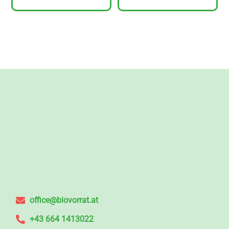
office@biovorrat.at
+43 664 1413022