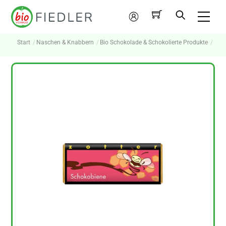
Skip
Me
to
Mein
content
Konto
Start
Naschen & Knabbern
Bio Schokolade & Schokolierte Produkte