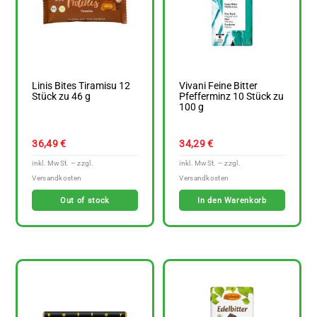
Linis Bites Tiramisu 12
Vivani Feine Bitter
Stück zu 46 g
Pfefferminz 10 Stück zu
100 g
36,49
€
34,29
€
Out of stock
In den Warenkorb