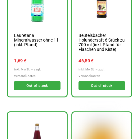
Lauretana
Beutelsbacher
Mineralwasser ohne 1 l
Holundersaft 6 Stück zu
(inkl. Pfand)
700 ml (inkl. Pfand für
Flaschen und Kiste)
1,69
€
46,59
€
Out of stock
Out of stock