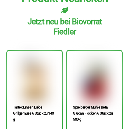
Jetzt neu bei Biovorrat
Fiedler
Tartex Linsen Liebe
Spielberger Mühle Beta
Grillgemüse 6 Stück zu 140
Glucan Flocken 6 Stück zu
g
500 g