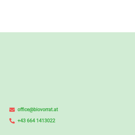
office@biovorrat.at
+43 664 1413022