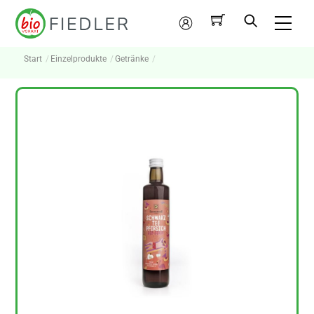
Skip
Me
to
Mein
content
Konto
Start
Einzelprodukte
Getränke