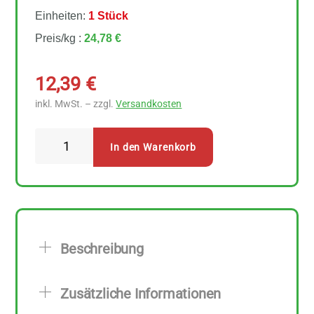
Einheiten:
1 Stück
Preis/kg :
24,78 €
12,39
€
inkl. MwSt. – zzgl.
Versandkosten
Lebensbaum
In den Warenkorb
Senfkörner
gelb
500
g
Menge
Beschreibung
Zusätzliche Informationen