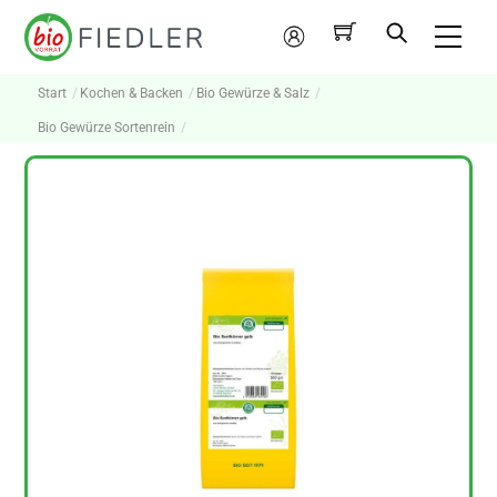
Skip
Me
to
Mein
content
Konto
Start
Kochen & Backen
Bio Gewürze & Salz
Bio Gewürze Sortenrein