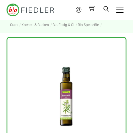
Skip
Me
to
Mein
content
Konto
Start
Kochen & Backen
Bio Essig & Öl
Bio Speiseöle