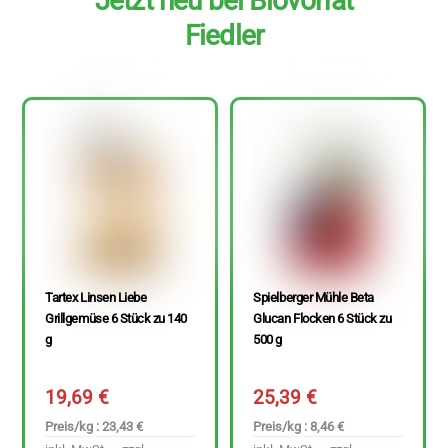
Jetzt neu bei Biovorrat
Fiedler
Tartex Linsen Liebe
Spielberger Mühle Beta
Grillgemüse 6 Stück zu 140
Glucan Flocken 6 Stück zu
g
500 g
19,69
€
25,39
€
Preis/kg : 23,43 €
Preis/kg : 8,46 €