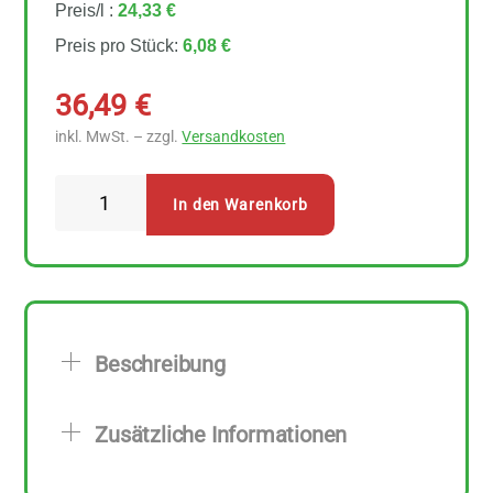
Preis/l :
24,33 €
Preis pro Stück:
6,08 €
36,49
€
inkl. MwSt. – zzgl.
Versandkosten
Rapunzel
In den Warenkorb
Sesamöl
nativ
6
Stück
zu
Beschreibung
250
ml
Zusätzliche Informationen
Menge