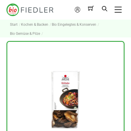
Skip
Me
to
Mein
content
Konto
Start
Kochen & Backen
Bio Eingelegtes & Konserven
Bio Gemüse & Pilze