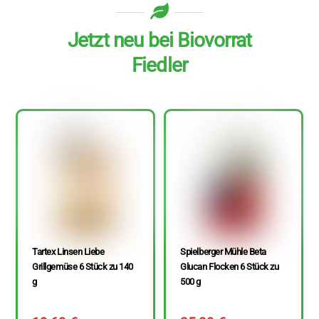
Jetzt neu bei Biovorrat
Fiedler
Tartex Linsen Liebe
Spielberger Mühle Beta
Grillgemüse 6 Stück zu 140
Glucan Flocken 6 Stück zu
g
500 g