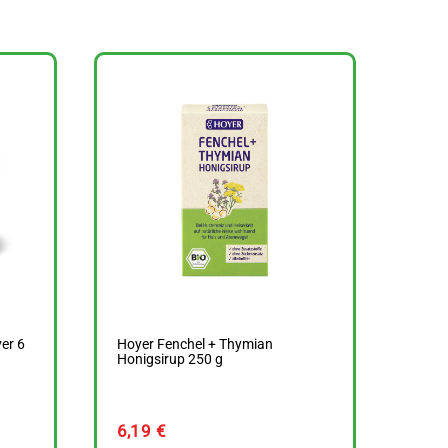
er 6
Hoyer Fenchel + Thymian
Honigsirup 250 g
6,19
€