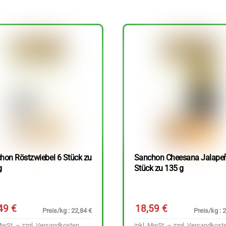
hon Röstzwiebel 6 Stück zu
Sanchon Cheesana Jalape
g
Stück zu 135 g
,49
€
18,59
€
Preis/kg : 22,84 €
Preis/kg : 
MwSt. – zzgl.
Versandkosten
inkl. MwSt. – zzgl.
Versandkost