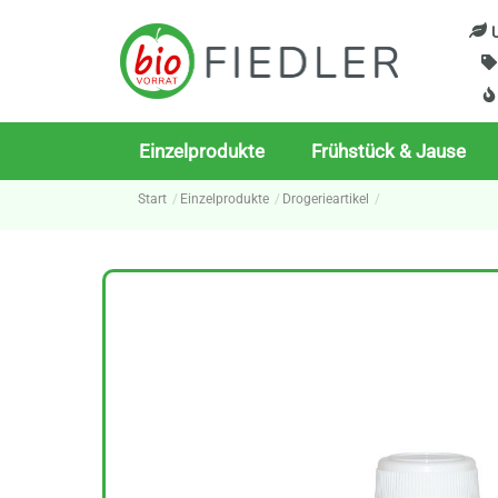
Skip
U
to
content
Einzelprodukte
Frühstück & Jause
Start
Einzelprodukte
Drogerieartikel