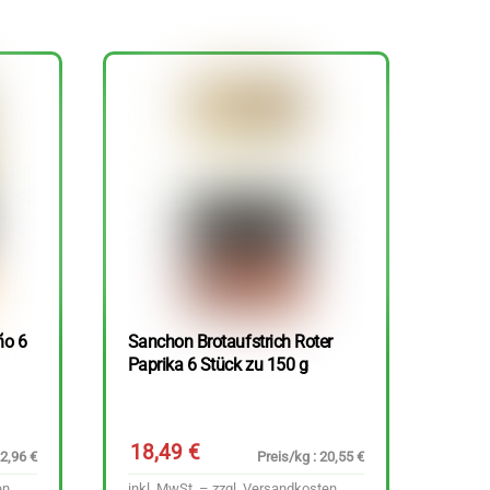
ño 6
Sanchon Brotaufstrich Roter
Paprika 6 Stück zu 150 g
18,49
€
22,96 €
Preis/kg : 20,55 €
en
inkl. MwSt. – zzgl.
Versandkosten