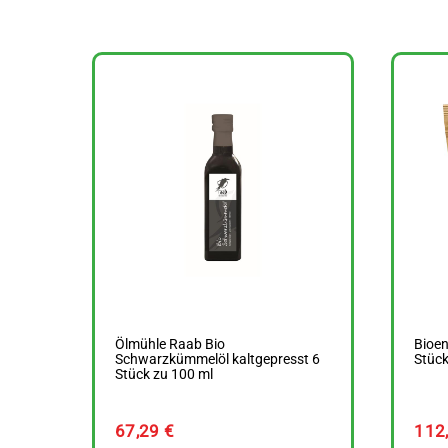
Ölmühle Raab Bio
Bioen
Schwarzkümmelöl kaltgepresst 6
Stück
Stück zu 100 ml
67,29
€
112