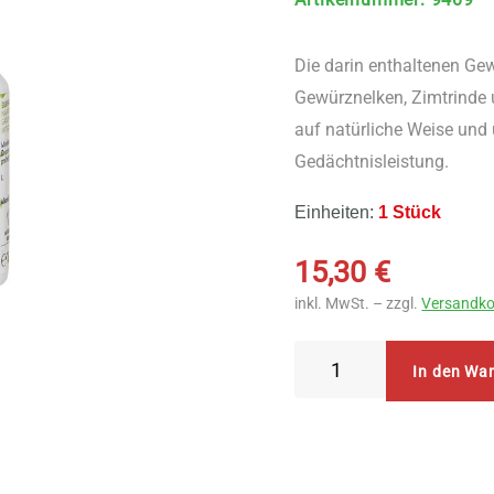
Die darin enthaltenen Ge
Gewürznelken, Zimtrinde u
auf natürliche Weise und 
Gedächtnisleistung.
Einheiten:
1 Stück
15,30
€
inkl. MwSt. – zzgl.
Versandko
SonnenMoor
In den Wa
Bluhoson
100
ml
Menge