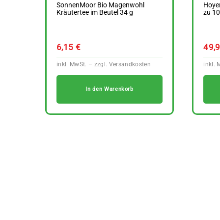
SonnenMoor Bio Magenwohl
Hoyer
Kräutertee im Beutel 34 g
zu 10
6,15
€
49,
In den Warenkorb