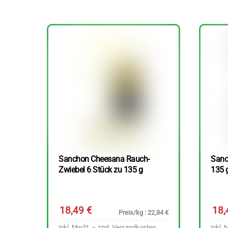
Sanchon Cheesana Rauch-
Sanc
Zwiebel 6 Stück zu 135 g
135 
18,49
€
18
Preis/kg : 22,84 €
inkl. MwSt. – zzgl.
Versandkosten
inkl. 