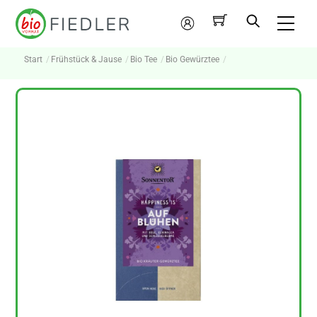
Skip
Me
to
Mein
content
Konto
Start
Frühstück & Jause
Bio Tee
Bio Gewürztee