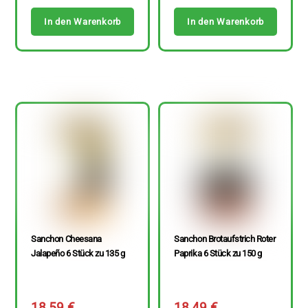
In den Warenkorb
In den Warenkorb
Sanchon Cheesana
Sanchon Brotaufstrich Roter
Jalapeño 6 Stück zu 135 g
Paprika 6 Stück zu 150 g
18,59
€
18,49
€