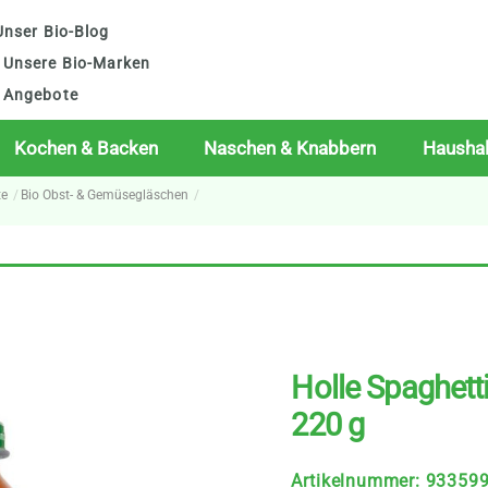
nser Bio-Blog
Unsere Bio-Marken
Angebote
Kochen & Backen
Naschen & Knabbern
Haushal
te
Bio Obst- & Gemüsegläschen
Holle Spaghetti
220 g
Artikelnummer
:
93359