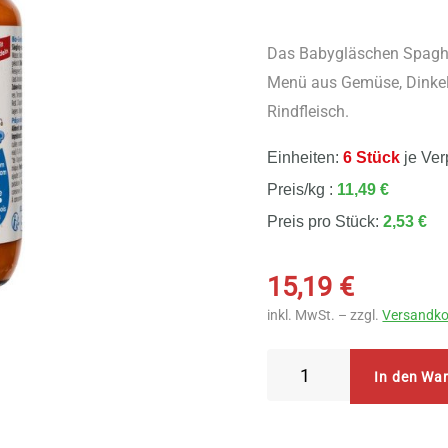
Das Babygläschen Spaghet
Menü aus Gemüse, Dinkel
Rindfleisch.
Einheiten:
6 Stück
je Ver
Preis/kg :
11,49 €
Preis pro Stück:
2,53 €
15,19
€
inkl. MwSt. – zzgl.
Versandko
Holle
In den Wa
Spaghetti
alla