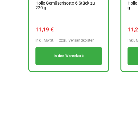
Holle Gemüserisotto 6 Stück zu
Holle
220 g
g
11,19
€
11,
In den Warenkorb