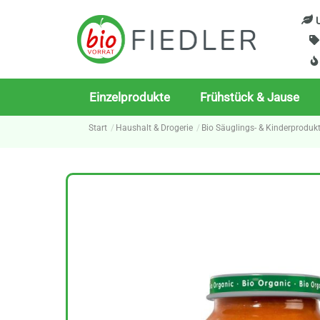
Skip
U
to
content
Einzelprodukte
Frühstück & Jause
Start
Haushalt & Drogerie
Bio Säuglings- & Kinderproduk