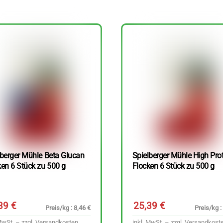
lberger Mühle Beta Glucan
Spielberger Mühle High Pro
ken 6 Stück zu 500 g
Flocken 6 Stück zu 500 g
,39
€
25,39
€
Preis/kg : 8,46 €
Preis/kg :
MwSt. – zzgl.
Versandkosten
inkl. MwSt. – zzgl.
Versandkost