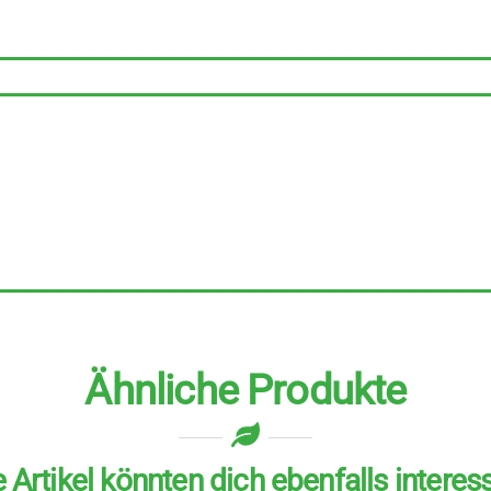
bolognese
6
Stück
zu
220
g
Menge
Ähnliche Produkte
 Artikel könnten dich ebenfalls interes