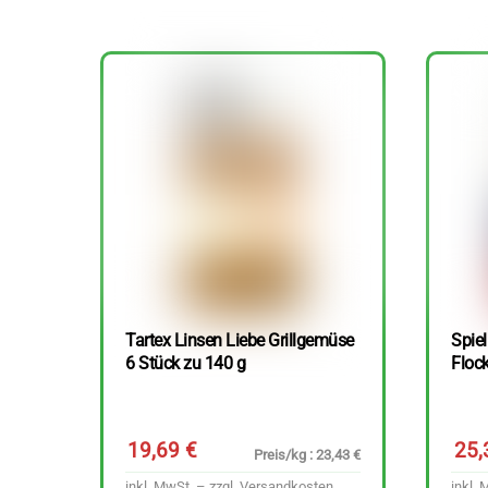
Tartex Linsen Liebe Grillgemüse
Spie
6 Stück zu 140 g
Floc
19,69
€
25
Preis/kg : 23,43 €
inkl. MwSt. – zzgl.
Versandkosten
inkl. 