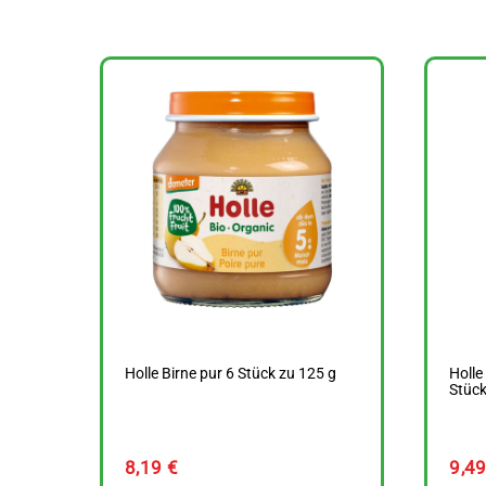
Holle Birne pur 6 Stück zu 125 g
Holle
Stück
8,19
€
9,4