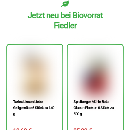
Jetzt neu bei Biovorrat
Fiedler
Tartex Linsen Liebe
Spielberger Mühle Beta
Grillgemüse 6 Stück zu 140
Glucan Flocken 6 Stück zu
g
500 g