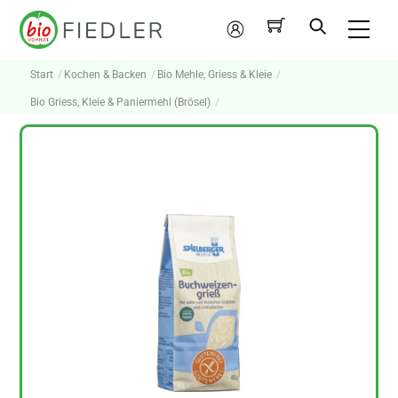
Skip
Me
to
Mein
content
Konto
Start
Kochen & Backen
Bio Mehle, Griess & Kleie
Bio Griess, Kleie & Paniermehl (Brösel)