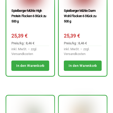
Spielberger Mühle High
Spielberger Mühle Darm
Protein Flocken 6 Stück zu
Wohl Flocken 6 Stück zu
500 g
500 g
25,39
€
25,39
€
Preis/kg : 8,46 €
Preis/kg : 8,46 €
inkl. MwSt. – zzgl.
inkl. MwSt. – zzgl.
Versandkosten
Versandkosten
In den Warenkorb
In den Warenkorb