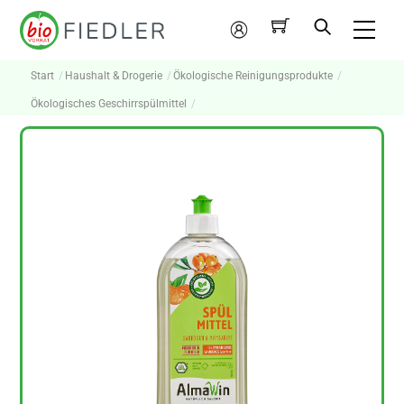
Skip
Me
to
Mein
content
Konto
Start
Haushalt & Drogerie
Ökologische Reinigungsprodukte
Ökologisches Geschirrspülmittel