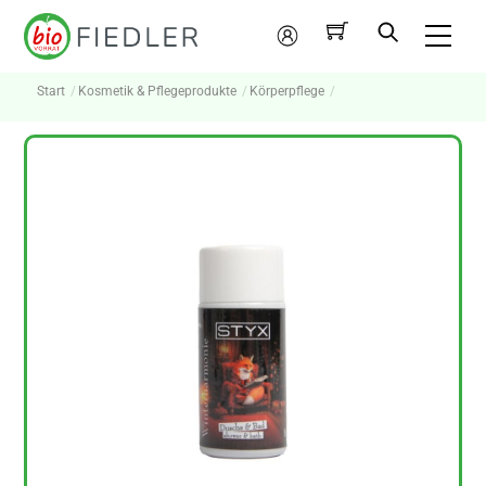
Skip
Me
to
Mein
content
Konto
Start
Kosmetik & Pflegeprodukte
Körperpflege