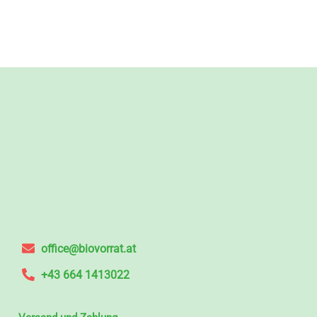
office@biovorrat.at
+43 664 1413022