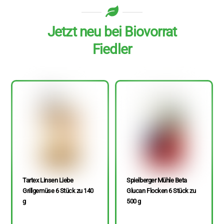
Jetzt neu bei Biovorrat
Fiedler
Tartex Linsen Liebe
Spielberger Mühle Beta
Grillgemüse 6 Stück zu 140
Glucan Flocken 6 Stück zu
g
500 g