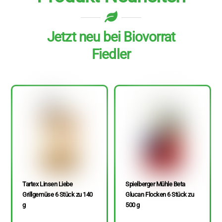
Jetzt neu bei Biovorrat
Fiedler
Tartex Linsen Liebe
Spielberger Mühle Beta
Grillgemüse 6 Stück zu 140
Glucan Flocken 6 Stück zu
g
500 g