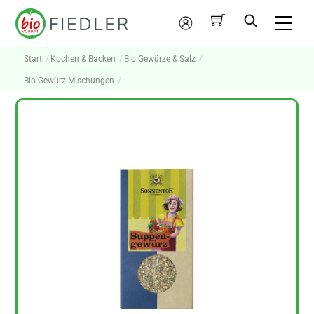
Skip
Me
to
Mein
content
Konto
Start
Kochen & Backen
Bio Gewürze & Salz
Bio Gewürz Mischungen