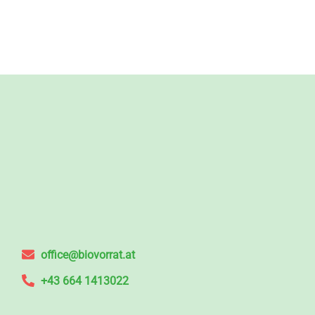
office@biovorrat.at
+43 664 1413022