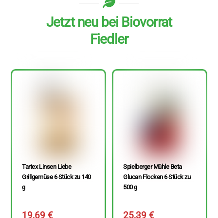
Jetzt neu bei Biovorrat
Fiedler
Tartex Linsen Liebe
Spielberger Mühle Beta
Grillgemüse 6 Stück zu 140
Glucan Flocken 6 Stück zu
g
500 g
19,69
€
25,39
€