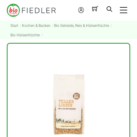
Skip
Me
to
Mein
content
Konto
Start
Kochen & Backen
Bio Getreide, Reis & Hülsenfrüchte
Bio Hülsenfrüchte