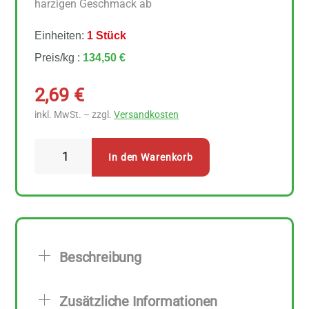
harzigen Geschmack ab
Einheiten:
1 Stück
Preis/kg :
134,50 €
2,69
€
inkl. MwSt. – zzgl.
Versandkosten
Sonnentor
In den Warenkorb
Thymian
geschnitten
20
g
Menge
Beschreibung
Zusätzliche Informationen