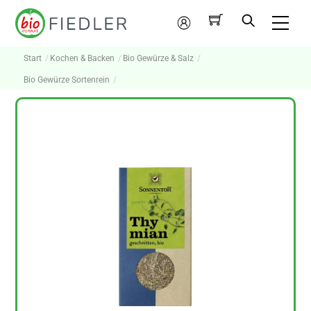
Skip
Me
to
Mein
content
Konto
Start
Kochen & Backen
Bio Gewürze & Salz
Bio Gewürze Sortenrein