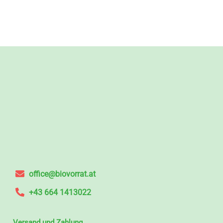
office@biovorrat.at
+43 664 1413022
Versand und Zahlung