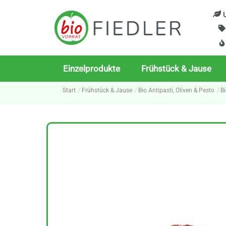
Skip
U
to
content
Einzelprodukte
Frühstück & Jause
Start
Frühstück & Jause
Bio Antipasti, Oliven & Pesto
B