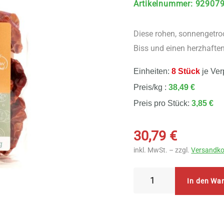
Artikelnummer
:
92907
Diese rohen, sonnengetr
Biss und einen herzhafte
Einheiten:
8 Stück
je Ver
Preis/kg :
38,49 €
Preis pro Stück:
3,85 €
30,79
€
inkl. MwSt. – zzgl.
Versandko
TerraSana
In den Wa
-
Tomaten
sonnengetrocknet