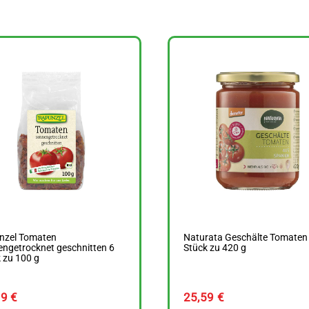
nzel Tomaten
Naturata Geschälte Tomaten
ngetrocknet geschnitten 6
Stück zu 420 g
 zu 100 g
49
€
25,59
€