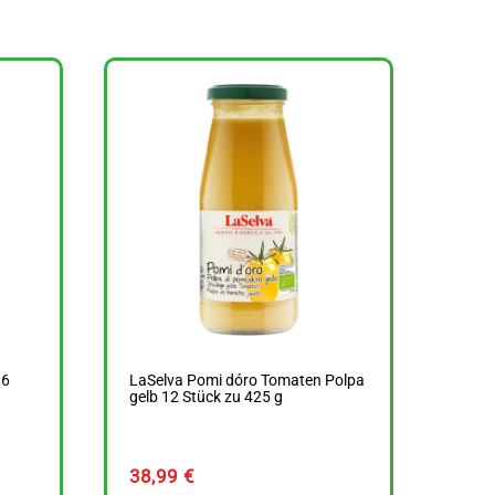
 6
LaSelva Pomi dóro Tomaten Polpa
gelb 12 Stück zu 425 g
38,99
€