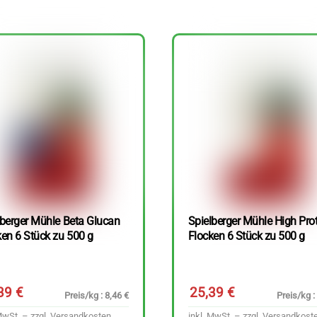
lberger Mühle Beta Glucan
Spielberger Mühle High Pro
ken 6 Stück zu 500 g
Flocken 6 Stück zu 500 g
,39
€
25,39
€
Preis/kg : 8,46 €
Preis/kg :
MwSt. – zzgl.
Versandkosten
inkl. MwSt. – zzgl.
Versandkost