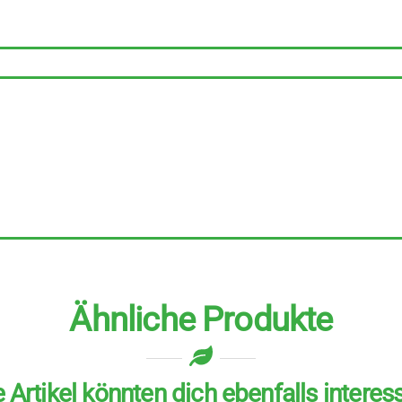
8
Stück
zu
100
g
Menge
Ähnliche Produkte
 Artikel könnten dich ebenfalls interes