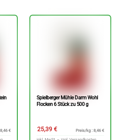
tein
Spielberger Mühle Darm Wohl
Flocken 6 Stück zu 500 g
25,39
€
 8,46 €
Preis/kg : 8,46 €
en
inkl. MwSt. – zzgl.
Versandkosten