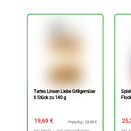
Tartex Linsen Liebe Grillgemüse
Spie
6 Stück zu 140 g
Floc
19,69
€
25
Preis/kg : 23,43 €
inkl. MwSt. – zzgl.
Versandkosten
inkl. 