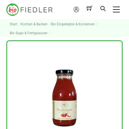
Skip
Me
to
Mein
content
Konto
Start
Kochen & Backen
Bio Eingelegtes & Konserven
Bio Sugo & Fertigsaucen