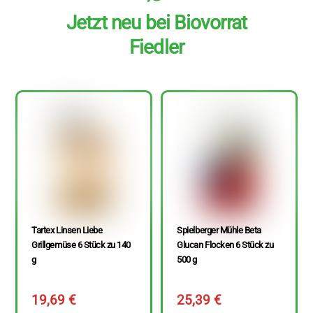
Jetzt neu bei Biovorrat
Fiedler
Tartex Linsen Liebe
Spielberger Mühle Beta
Grillgemüse 6 Stück zu 140
Glucan Flocken 6 Stück zu
g
500 g
19,69
€
25,39
€