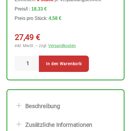
Preis/l :
18,33 €
Preis pro Stück:
4,58 €
27,49
€
inkl. MwSt. – zzgl.
Versandkosten
Il
In den Warenkorb
Cesto
Tomatensauce
all
´arrabbiata
6
Beschreibung
Stück
zu
Zusätzliche Informationen
250