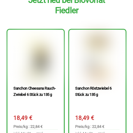
Jetzt neu bei Biovorrat
Fiedler
Sanchon Cheesana Rauch-
Sanchon Röstzwiebel 6
Zwiebel 6 Stück zu 135 g
Stück zu 135 g
18,49
€
18,49
€
Preis/kg : 22,84 €
Preis/kg : 22,84 €