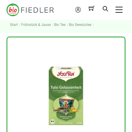
Skip
Me
to
Mein
content
Konto
Start
Frühstück & Jause
Bio Tee
Bio Gewürztee